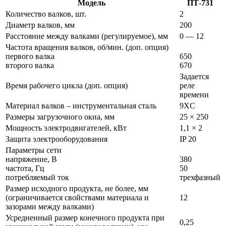
Модель
ПТ-731
Количество валков, шт.
2
Диаметр валков, мм
200
Расстояние между валками (регулируемое), мм
0 — 12
Частота вращения валков, об/мин. (доп. опция)
первого валка
650
второго валка
670
Задается
Время рабочего цикла (доп. опция)
реле
времени
Материал валков – инструментальная сталь
9XC
Размеры загрузочного окна, мм
25 × 250
Мощность электродвигателей, кВт
1,1 × 2
Защита электрооборудования
IP 20
Параметры сети
напряжение, В
380
частота, Гц
50
потребляемый ток
трехфазный
Размер исходного продукта, не более, мм
(ограничивается свойствами материала и
12
зазорами между валками)
Усредненный размер конечного продукта при
0,25